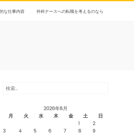
的な仕事内容
外科ナースへの転職を考えるのなら
検
索:
2026年8月
月
火
水
木
金
土
日
1
2
3
4
5
6
7
8
9