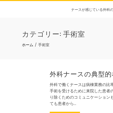
Skip
to
ナースが感じている外科
content
カテゴリー:
手術室
ホーム
手術室
外科ナースの典型的
外科で働くナースは病棟業務の比
手術を受けるために来院した患者
り除くためのコミュニケーション
ても患者から…